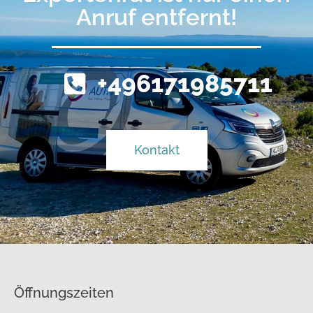
Anruf entfernt!
+496171985711
Kontakt
Öffnungszeiten