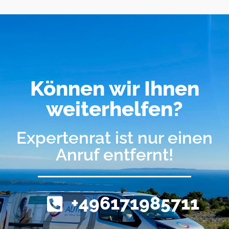
Können wir Ihnen
weiterhelfen?
Expertenrat ist nur einen
Anruf entfernt!
+496171985711